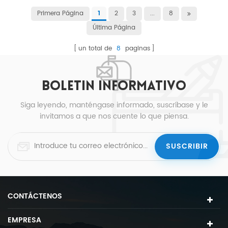
Primera Página
2
3
...
8
1
Última Página
un total de
8
paginas
BOLETIN INFORMATIVO
Siga leyendo, manténgase informado, suscríbase y le
invitamos a que nos cuente lo que piensa.
CONTÁCTENOS
EMPRESA