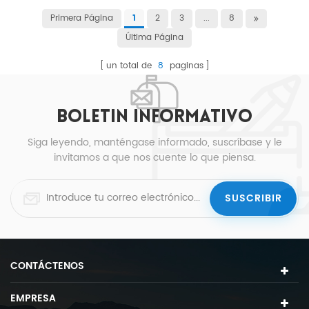
Primera Página
2
3
...
8
1
Última Página
un total de
8
paginas
BOLETIN INFORMATIVO
Siga leyendo, manténgase informado, suscríbase y le
invitamos a que nos cuente lo que piensa.
CONTÁCTENOS
EMPRESA