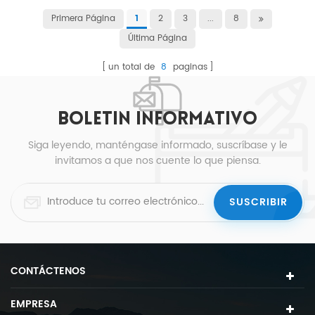
Primera Página
2
3
...
8
1
Última Página
un total de
8
paginas
BOLETIN INFORMATIVO
Siga leyendo, manténgase informado, suscríbase y le
invitamos a que nos cuente lo que piensa.
CONTÁCTENOS
EMPRESA