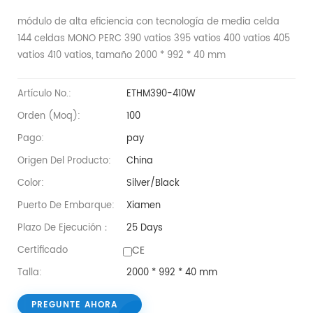
módulo de alta eficiencia con tecnología de media celda
144 celdas MONO PERC 390 vatios 395 vatios 400 vatios 405
vatios 410 vatios, tamaño 2000 * 992 * 40 mm
Artículo No.:
ETHM390-410W
Orden (moq):
100
Pago:
pay
Origen Del Producto:
China
Color:
Silver/Black
Puerto De Embarque:
Xiamen
Plazo De Ejecución：
25 Days
CE
Certificado
Talla:
2000 * 992 * 40 mm
PREGUNTE AHORA