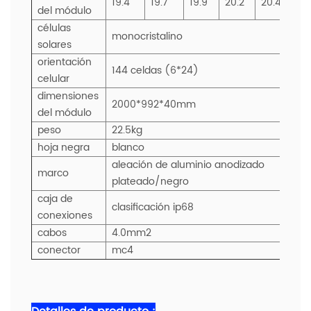
19.4
19.7
19.9
20.2
20.4
del módulo
células
monocristalino
solares
orientación
144 celdas (6*24)
celular
dimensiones
2000*992*40mm
del módulo
peso
22.5kg
hoja negra
blanco
aleación de aluminio anodizado
marco
plateado/negro
caja de
clasificación ip68
conexiones
cabos
4.0mm2
conector
mc4