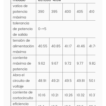
módulo
etm390-410w
vatios de
potencia
390
395
400
405
410
máxima
tolerancia
de potencia
0~+5
de salida
tensión de
alimentación
40.55
40.85
41.17
41.46
41.76
máxima
corriente
máxima de
9.62
9.67
9.72
9.77
9.82
potencia
Abra el
circuito de
48.91
49.21
49.5
49.81
50.12
voltaje
corriente de
10.16
10.21
10.26
10.32
10.37
cortocircuito
eficiencia