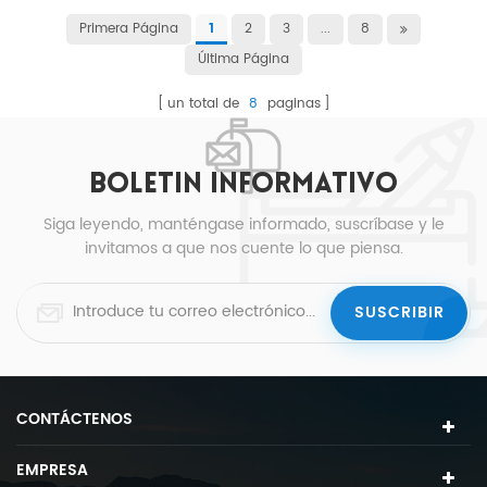
Primera Página
2
3
...
8
1
Última Página
un total de
8
paginas
BOLETIN INFORMATIVO
Siga leyendo, manténgase informado, suscríbase y le
invitamos a que nos cuente lo que piensa.
CONTÁCTENOS
EMPRESA